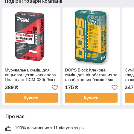
Подібні товари компанії
Мурувальна суміш для
DOPS Block Клейова
Сумі
лицьової цегли кольорова
суміш для пінобетонних та
клад
Поліпласт ПСМ-080(25кг)
газобетонних блоків 25кг
та к
389
175
347
₴
₴
Купити
Купити
Про нас
100% позитивних з 11 відгуків за рік