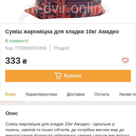
Суміш жароміцна для кладки 10кг Амадео
В наявності
Код: 7700000034304
Роздріб
333
₴
Купити
Опис
Характеристики
Доставка
Оплата
Умови п
Опис
Суміш жароміцна для кладки 10кг Амадео - ідеальне р
лазень, камінів та інших обʼєктів, де потрібна висока жар до
використання формула забезпечує швидке і якісне вик витрат