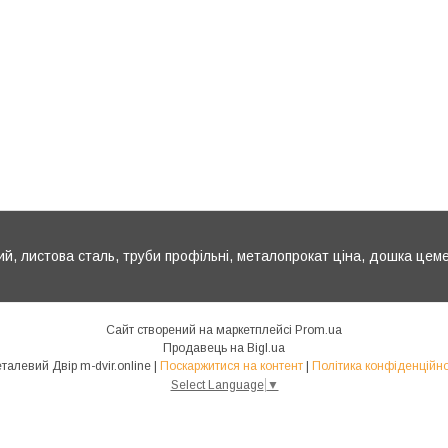
ий, листова сталь, труби профільні, металопрокат ціна, дошка цем
Сайт створений на маркетплейсі
Prom.ua
Продавець на Bigl.ua
Металевий Двір m-dvir.online |
Поскаржитися на контент
|
Політика конфіденційно
Select Language
▼