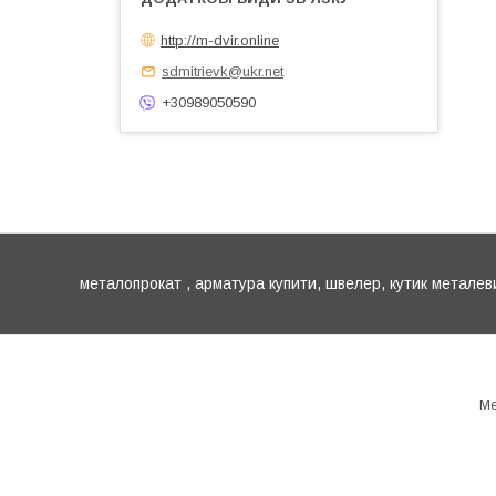
http://m-dvir.online
sdmitrievk@ukr.net
+30989050590
металопрокат , арматура купити, швелер, кутик металев