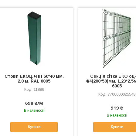
Стовп ЕКОц.+ПП 60*40 мм.
Секція сітка ЕКО о
2.0 м. RAL 6005
4/4(200*50)мм. 1.23*2.5
6005
11886
7700000025548
698 ₴/м
919 ₴
В наявності
В наявності
Купити
Купити