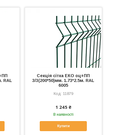
ц+ПП
Секція сітка ЕКО оц+ПП
м. RAL
3/3(200*50)мм. 1.73*2.5м. RAL
6005
11879
1 245 ₴
В наявності
Купити