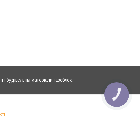
ент будівельны матеріали газоблок.
КНОПКА
ЗВ'ЯЗКУ
сті