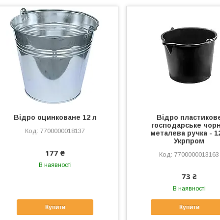
Відро оцинковане 12 л
Відро пластиков
господарське чорн
7700000018137
металева ручка - 1
Укрпром
177 ₴
7700000013163
В наявності
73 ₴
В наявності
Купити
Купити