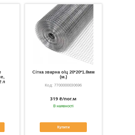
е
Сітка зварна о/ц 20*20*1.8мм
е,
(м.)
2 л
7700000030696
319 ₴/пог.м
В наявності
Купити