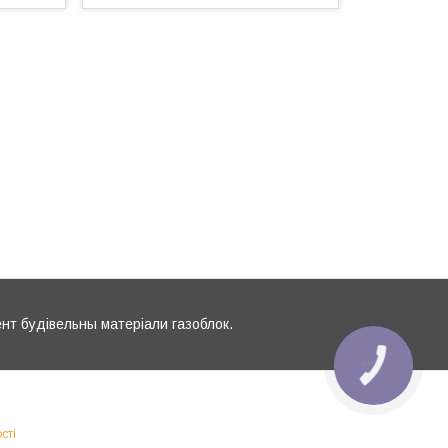
ент будівельны матеріали газоблок.
КНОПКА
ЗВ'ЯЗКУ
сті