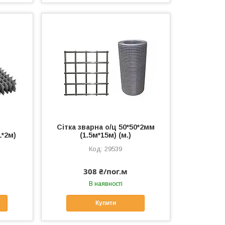
Сітка зварна о/ц 50*50*2мм
1*2м)
(1.5м*15м) (м.)
29539
308 ₴/пог.м
В наявності
Купити