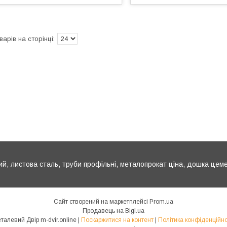
ий, листова сталь, труби профільні, металопрокат ціна, дошка цем
Сайт створений на маркетплейсі
Prom.ua
Продавець на Bigl.ua
Металевий Двір m-dvir.online |
Поскаржитися на контент
|
Політика конфіденційно