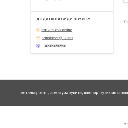
http://m-dvir.online
sdmitrievk@ukr.net
+30989050590
металопрокат , арматура купити, швелер, кутик металев