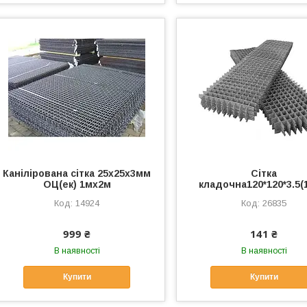
Канілірована сітка 25х25х3мм
Сітка
ОЦ(ек) 1мх2м
кладочна120*120*3.5(
14924
26835
999 ₴
141 ₴
В наявності
В наявності
Купити
Купити