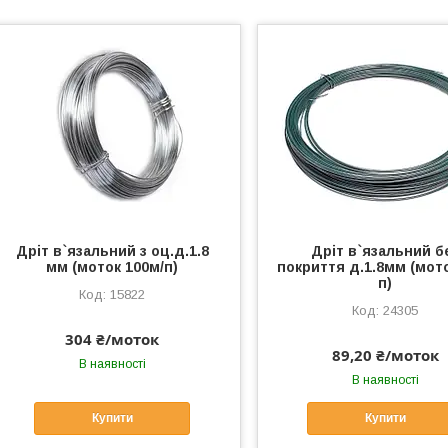
Дріт в`язальний з оц.д.1.8
Дріт в`язальний б
мм (моток 100м/п)
покриття д.1.8мм (мото
п)
15822
24305
304 ₴/моток
89,20 ₴/моток
В наявності
В наявності
Купити
Купити