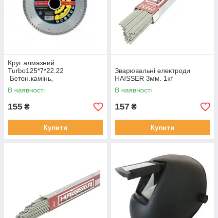
Круг алмазний
Turbo125*7*22.22
Зварювальні електроди
Бетон.камінь,
HAISSER 3мм. 1кг
В наявності
В наявності
155
157
₴
₴
Купити
Купити