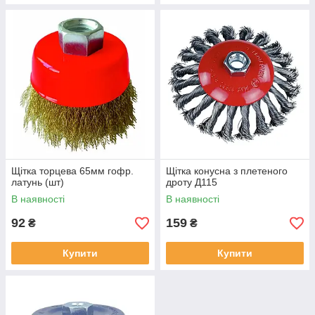
Щітка торцева 65мм гофр.
Щітка конусна з плетеного
латунь (шт)
дроту Д115
В наявності
В наявності
92
159
₴
₴
Купити
Купити