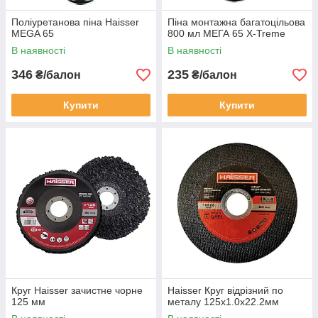
Поліуретанова піна Haisser
Піна монтажна багатоцільова
MEGA 65
800 мл МЕГА 65 X-Treme
В наявності
В наявності
346
235
₴/балон
₴/балон
Купити
Купити
Круг Haisser зачистне чорне
Haisser Круг відрізний по
125 мм
металу 125х1.0х22.2мм