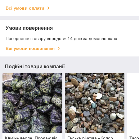
Всі умови оплати
Умови повернення
Повернення товару впродовж 14 днів за домовленістю
Всі умови повернення
Подібні товари компанії
КАмінь верде. Продаж від
Галька річкова «Колор
Тасо