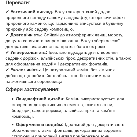
Переваги:
✔
Естетичний вигляд:
Валун закарпатський додає
природного вигляду вашому ландшафту, створюючи ефект
природного каменю, що гармонійно вписується в будь-яку
природну або садову композицію.
✔
Довговічність:
Стійкий до атмосферних явищ, морозу,
дощу та сонячного випромінювання. Валун зберігає свої
декоративні властивості на протязі багатьох років.
✔
Універсальність:
Ідеально підходить для створення
садових доріжок, альпійських гірок, декоративних стін, а також
для оформлення водойм і декоративних фонтанів.
✔
Екологічність:
Це натуральний камінь без хімічних
добавок, що робить його абсолютно безпечним для
навколишнього середовища.
Сфери застосування:
Ландшафтний дизайн:
Камінь використовується для
створення декоративних елементів, таких як стіни,
бордюри, садові доріжки, альпійські гірки та кам'яні
композиції.
Оформлення водойм:
Ідеальний для декоративного
обрамлення ставків, фонтанів, декоративних водоемів,
створюючи природний вигляд прибережної зони.