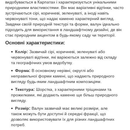
видобувається в Карпатах і характеризується унікальними
природними властивостями. Він має варіативні відтінки, часто
зустрічаються сірі, коричневі, зеленуваті, а іноді навіть
червонуваті тони, що надає каменю характерний вигляд.
Завдяки своїй природній текстурі та форми, валун ідеально
підходить для використання в ландшафтному дизайні, де він
стає природним акцентом в будь-якому саду чи території.
Основні характеристики:
Колір:
Зазвичай сірі, коричневі, зеленуваті або
червонуваті відтінки, які варіюються залежно від складу
та географічних умов видобутку.
Форма:
В основному нерівні, округлі або
неправильної форми камені, що надають природного
вигляду будь-яким ландшафтним композиціям.
Текстура:
Шорстка, з характерними тріщинами та
прожилками, які додають каменю ще більш природного
вигляду.
Розмір:
Валун зазвичай має великі розміри, але
також можуть бути доступні й середні фракції, що
дозволяє використовувати їх для різних ландшафтних
потреб.