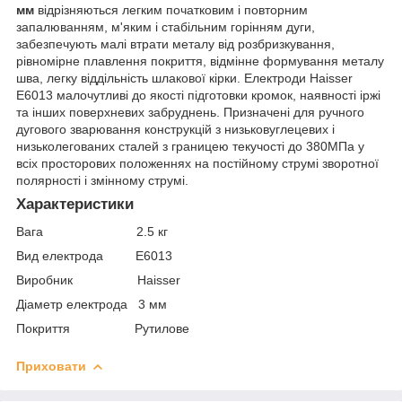
мм
відрізняються легким початковим і повторним
запалюванням, м'яким і стабільним горінням дуги,
забезпечують малі втрати металу від розбризкування,
рівномірне плавлення покриття, відмінне формування металу
шва, легку віддільність шлакової кірки. Електроди Haisser
E6013 малочутливі до якості підготовки кромок, наявності іржі
та інших поверхневих забруднень. Призначені для ручного
дугового зварювання конструкцій з низьковуглецевих і
низьколегованих сталей з границею текучості до 380МПа у
всіх просторових положеннях на постійному струмі зворотної
полярності і змінному струмі.
Характеристики
Вага 2.5 кг
Вид електрода E6013
Виробник Haisser
Діаметр електрода 3 мм
Покриття Рутилове
Приховати