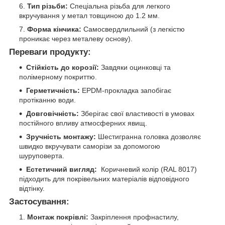
Тип різьби:
Спеціальна різьба для легкого
вкручування у метал товщиною до 1.2 мм.
Форма кінчика:
Самосвердлильний (з легкістю
проникає через металеву основу).
Переваги продукту:
Стійкість до корозії:
Завдяки оцинковці та
полімерному покриттю.
Герметичність:
EPDM-прокладка запобігає
протіканню води.
Довговічність:
Зберігає свої властивості в умовах
постійного впливу атмосферних явищ.
Зручність монтажу:
Шестигранна головка дозволяє
швидко вкручувати саморізи за допомогою
шуруповерта.
Естетичний вигляд:
Коричневий колір (RAL 8017)
підходить для покрівельних матеріалів відповідного
відтінку.
Застосування:
Монтаж покрівлі:
Закріплення профнастилу,