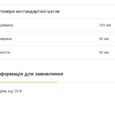
Розміри нестандартної цегли
Довжина
250 мм
Ширина
60 мм
исота
65 мм
нформація для замовлення
іна:
від 39 ₴