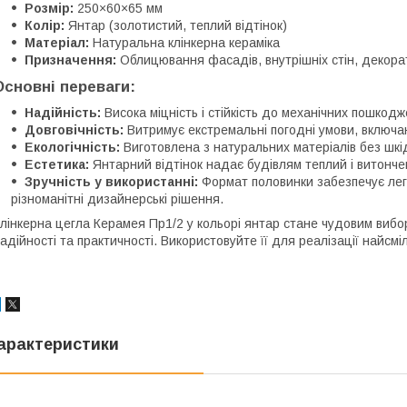
Розмір:
250×60×65 мм
Колір:
Янтар (золотистий, теплий відтінок)
Матеріал:
Натуральна клінкерна кераміка
Призначення:
Облицювання фасадів, внутрішніх стін, декор
Основні переваги:
Надійність:
Висока міцність і стійкість до механічних пошкодж
Довговічність:
Витримує екстремальні погодні умови, включаю
Екологічність:
Виготовлена з натуральних матеріалів без шкі
Естетика:
Янтарний відтінок надає будівлям теплий і витонче
Зручність у використанні:
Формат половинки забезпечує лег
різноманітні дизайнерські рішення.
лінкерна цегла Керамея Пр1/2 у кольорі янтар стане чудовим вибо
адійності та практичності. Використовуйте її для реалізації найсмі
арактеристики