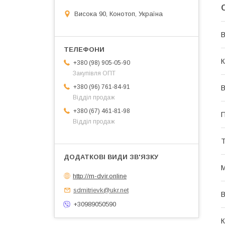
Висока 90, Конотоп, Україна
В
К
+380 (98) 905-05-90
Закупівля ОПТ
+380 (96) 761-84-91
В
Відділ продаж
+380 (67) 461-81-98
П
Відділ продаж
Т
М
http://m-dvir.online
sdmitrievk@ukr.net
В
+30989050590
К