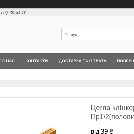
 (67) 461-81-98
РО НАС
КОНТАКТИ
ДОСТАВКА ТА ОПЛАТА
ПОВЕРН
Цегла клінк
Пр1\2(полови
від
39 ₴