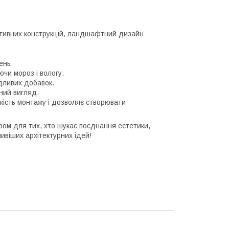
ативних конструкцій, ландшафтний дизайн
ень.
чи мороз і вологу.
дливих добавок.
ний вигляд.
кість монтажу і дозволяє створювати
ром для тих, хто шукає поєднання естетики,
ливіших архітектурних ідей!