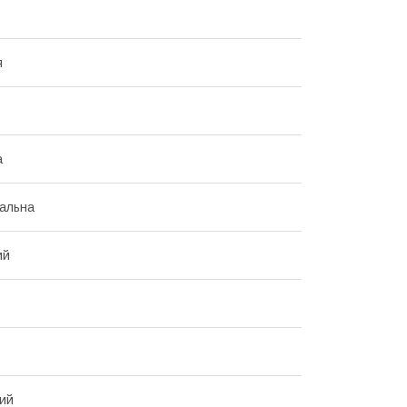
я
а
альна
ий
ий