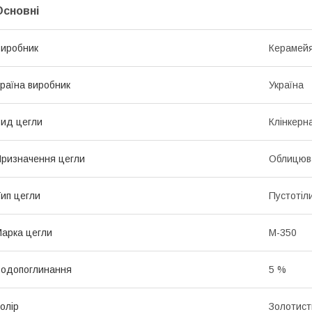
Основні
иробник
Керамей
раїна виробник
Україна
ид цегли
Клінкерн
ризначення цегли
Облицюв
ип цегли
Пустотіл
арка цегли
М-350
одопоглинання
5 %
олір
Золотист