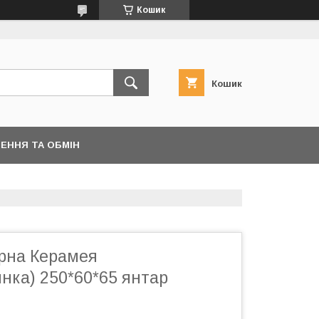
Кошик
Кошик
ЕННЯ ТА ОБМІН
ерна Керамея
нка) 250*60*65 янтар