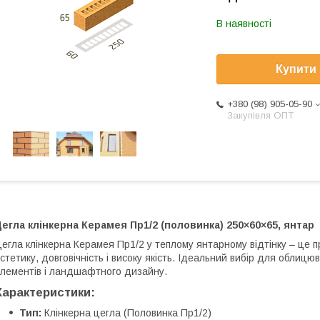
В наявності
Купити
+380 (98) 905-05-90
Закупівля ОПТ
егла клінкерна Керамея Пр1/2 (половинка) 250×60×65, янтар
егла клінкерна Керамея Пр1/2 у теплому янтарному відтінку – це 
стетику, довговічність і високу якість. Ідеальний вибір для обли
лементів і ландшафтного дизайну.
Характеристики:
Тип:
Клінкерна цегла (Половинка Пр1/2)