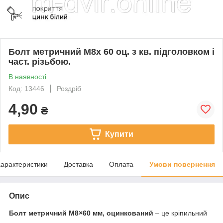
Болт метричний M8x 60 оц. з кв. підголовком і
част. різьбою.
В наявності
Код: 13446
Роздріб
4,90
₴
Купити
арактеристики
Доставка
Оплата
Умови повернення
Опис
Болт метричний M8×60 мм, оцинкований
– це кріпильний