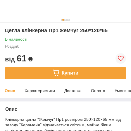
Цегла клінкерна Пр1 жемчуг 250*120*65
В наявності
Роздріб
61
від
₴
Купити
Опис
Характеристики
Доставка
Оплата
Умови п
Опис
Клінкерна цегла "Жемчуг" Пр1 розміром 250×120×65 мм від
заводу "Керамейя" відзначається світлим, майже білим
відтінком, що надає будівлям елегантного та сучасного