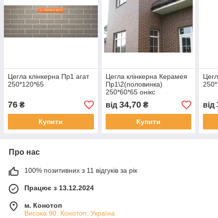
Цегла клінкерна Пр1 агат
Цегла клінкерна Керамея
Цегл
250*120*65
Пр1\2(половинка)
250*
250*60*65 онікс
76
34,70
₴
від
₴
від
Купити
Купити
Про нас
100% позитивних з 11 відгуків за рік
Працює з 13.12.2024
м. Конотоп
Висока 90, Конотоп, Україна