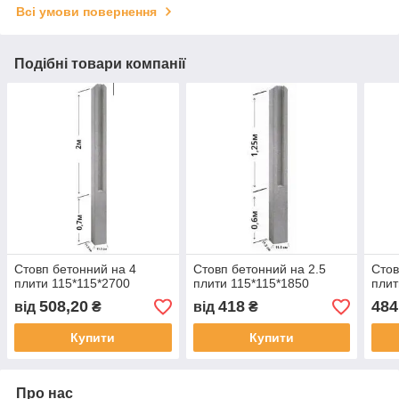
Всі умови повернення
Подібні товари компанії
Стовп бетонний на 4
Стовп бетонний на 2.5
Стов
плити 115*115*2700
плити 115*115*1850
плит
508,20
418
484
від
₴
від
₴
Купити
Купити
Про нас