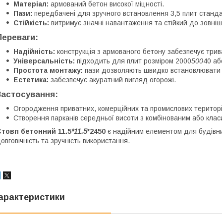
Матеріал:
армований бетон високої міцності.
Пази:
передбачені для зручного встановлення 3,5 плит станда
Стійкість:
витримує значні навантаження та стійкий до зовнішн
Переваги:
Надійність:
конструкція з армованого бетону забезпечує трив
Універсальність:
підходить для плит розміром 2000
500
40 аб
Простота монтажу:
пази дозволяють швидко встановлювати п
Естетика:
забезпечує акуратний вигляд огорожі.
Застосування:
Огородження приватних, комерційних та промислових територі
Створення парканів середньої висоти з комбінованим або кла
товп бетонний 11.5
*11.5
*2450
є надійним елементом для будівниц
овговічність та зручність використання.
арактеристики