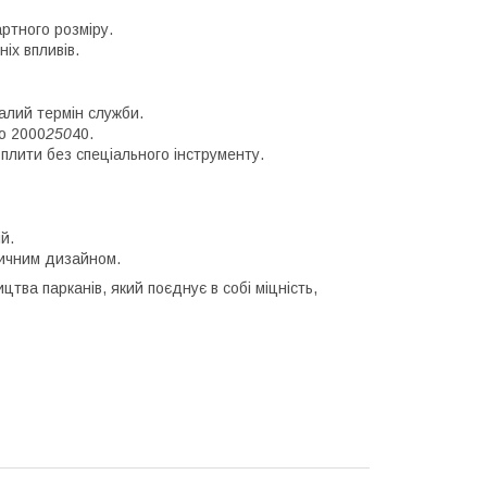
ртного розміру.
іх впливів.
алий термін служби.
о 2000
250
40.
лити без спеціального інструменту.
й.
сичним дизайном.
тва парканів, який поєднує в собі міцність,