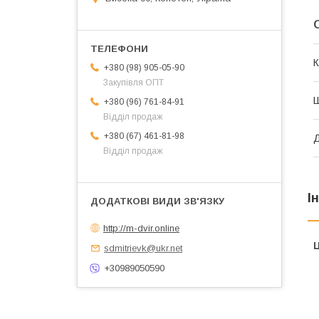
К
+380 (98) 905-05-90
Закупівля ОПТ
+380 (96) 761-84-91
Відділ продаж
+380 (67) 461-81-98
Відділ продаж
І
http://m-dvir.online
Ц
sdmitrievk@ukr.net
+30989050590