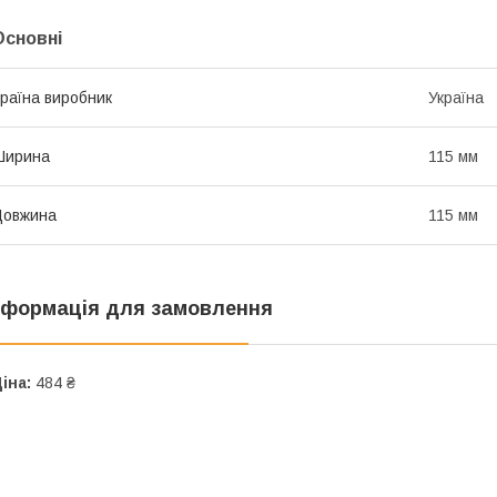
Основні
раїна виробник
Україна
Ширина
115 мм
Довжина
115 мм
нформація для замовлення
іна:
484 ₴