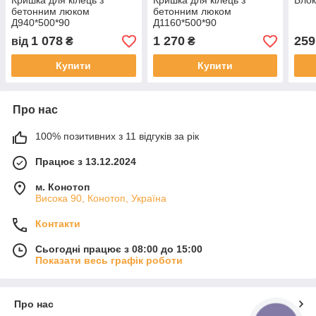
Кришка для кілець з
Кришка для кілець з
Блок
бетонним люком
бетонним люком
Д940*500*90
Д1160*500*90
1 078
1 270
259
від
₴
₴
Купити
Купити
Про нас
100% позитивних з 11 відгуків за рік
Працює з 13.12.2024
м. Конотоп
Висока 90, Конотоп, Україна
Контакти
Сьогодні працює з 08:00 до 15:00
Показати весь графік роботи
Про нас