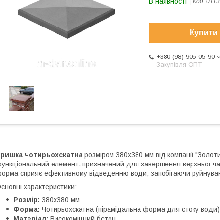
В наявності
Код:
0113
Купити
+380 (98) 905-05-90
Закупівля ОПТ
Кришка чотирьохскатна
розміром 380х380 мм від компанії "Золо
ункціональний елемент, призначений для завершення верхньої част
орма сприяє ефективному відведенню води, запобігаючи руйнуван
сновні характеристики:
Розмір:
380х380 мм
Форма:
Чотирьохскатна (пірамідальна форма для стоку води)
Матеріал:
Високоміцний бетон