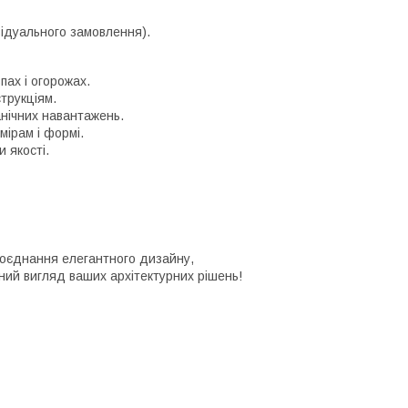
відуального замовлення).
ах і огорожах.
трукціям.
нічних навантажень.
мірам і формі.
 якості.
оєднання елегантного дизайну,
ний вигляд ваших архітектурних рішень!