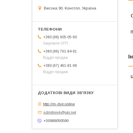
Висока 90, Конотоп, Україна
В
+380 (98) 905-05-90
Закупівля ОПТ
+380 (96) 761-84-91
І
Відділ продаж
+380 (67) 461-81-98
Відділ продаж
Ц
http://m-dvir.online
sdmitrievk@ukr.net
+30989050590