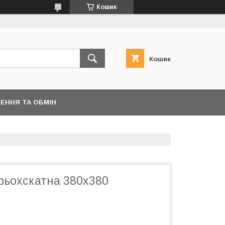
Кошик
Кошик
ЕННЯ ТА ОБМІН
рьохскатна 380х380