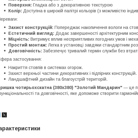
Поверхня:
Гладка або з декоративною текстурою
Колір:
Доступна в широкій палітрі кольорів (з можливістю інди
ереваги:
Захист конструкцій:
Попереджає накопичення вологи на стовп
Естетичний вигляд:
Додає завершеності архітектурним конс
Міцність:
Витримує вплив несприятливих погодних умов і меха
Простий монтаж:
Легка в установці завдяки стандартним роз
Довговічність:
Забезпечує тривалий термін служби без втрати
фера застосування:
Накриття стовпів в системах огорож.
Захист верхньої частини декоративних і підпірних конструкцій.
Ландшафтний дизайн та благоустрій територій.
Кришка чотирьохскатна (380х380) "Золотий Мандарин"
— це п
ункціональності та довговічності, яке допоможе створити гармоній
арактеристики