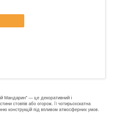
тий Мандарин" — це декоративний і
ини стовпів або огорож. Її чотирьохскатна
ню конструкцій під впливом атмосферних умов.