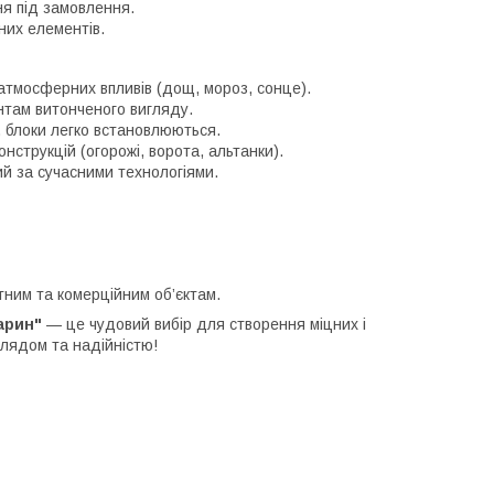
я під замовлення.
них елементів.
 атмосферних впливів (дощ, мороз, сонце).
там витонченого вигляду.
 блоки легко встановлюються.
нструкцій (огорожі, ворота, альтанки).
й за сучасними технологіями.
ним та комерційним об’єктам.
арин"
— це чудовий вибір для створення міцних і
глядом та надійністю!