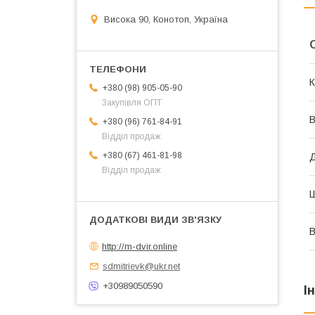
Висока 90, Конотоп, Україна
К
+380 (98) 905-05-90
Закупівля ОПТ
В
+380 (96) 761-84-91
Відділ продаж
+380 (67) 461-81-98
Відділ продаж
В
http://m-dvir.online
sdmitrievk@ukr.net
+30989050590
І