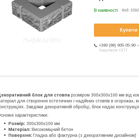
В наявності
Код:
3392
Купити
+380 (98) 905-05-90
Закупівля ОПТ
Декоративний блок для стовпа
розміром 300х300х100 мм від ко
атеріал для створення естетичних і надійних стовпів в огорожах, в
онструкціях. Завдяки декоративній обробці, блок надає конструкці
сновні характеристики:
Розмір:
300х300х100 мм
Матеріал:
Високоміцний бетон
Поверхня:
Гладка або фактурна (з декоративним дизайном)