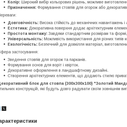
Колір:
Широкий вибір кольорових рішень, можливе виготовленн
Призначення:
Формування стовпів для огорож або декоратив
ереваги:
Довговічність:
Висока стійкість до механічних навантажень і
Естетика:
Декоративна поверхня додає архітектурним елемен
Простота монтажу:
Завдяки стандартним розмірам та формі,
Універсальність:
Можливість використання для різних типів ко
Екологічність:
Безпечний для довкілля матеріал, виготовлени
фера застосування:
Зведення стовпів для огорож та парканів.
Формування основ для воріт і хвірток.
Декоративне оформлення в ландшафтному дизайні.
Створення архітектурних елементів, що додають стилю приват
Декоративний блок для стовпа (300х300х100) "Золотий Манд
тильних конструкцій, які будуть довго радувати своїм зовнішнім ви
арактеристики