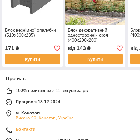
Блок незнімної опалубки
Блок декоративний
Блок
(510х300х235)
односторонній скол
(400
(400х200х200)
171
143
₴
від
₴
від
Купити
Купити
Про нас
100% позитивних з 11 відгуків за рік
Працює з 13.12.2024
м. Конотоп
Висока 90, Конотоп, Україна
Контакти