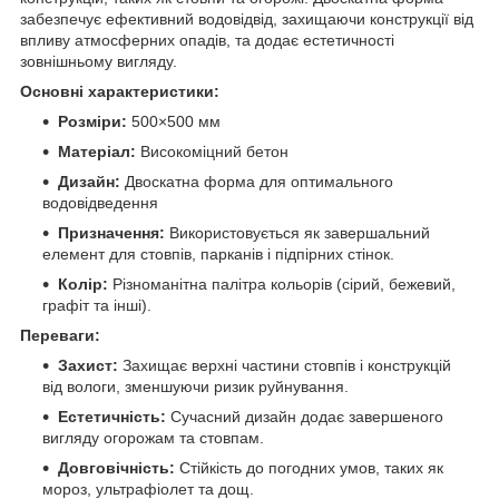
забезпечує ефективний водовідвід, захищаючи конструкції від
впливу атмосферних опадів, та додає естетичності
зовнішньому вигляду.
Основні характеристики:
Розміри:
500×500 мм
Матеріал:
Високоміцний бетон
Дизайн:
Двоскатна форма для оптимального
водовідведення
Призначення:
Використовується як завершальний
елемент для стовпів, парканів і підпірних стінок.
Колір:
Різноманітна палітра кольорів (сірий, бежевий,
графіт та інші).
Переваги:
Захист:
Захищає верхні частини стовпів і конструкцій
від вологи, зменшуючи ризик руйнування.
Естетичність:
Сучасний дизайн додає завершеного
вигляду огорожам та стовпам.
Довговічність:
Стійкість до погодних умов, таких як
мороз, ультрафіолет та дощ.