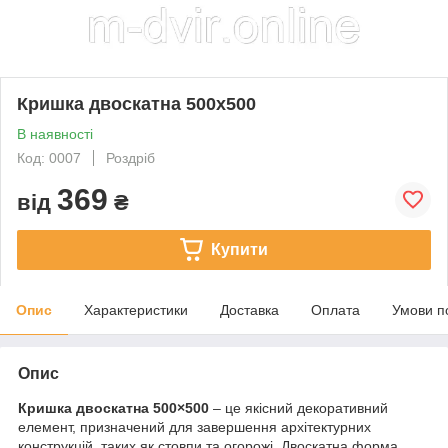
Кришка двоскатна 500х500
В наявності
Код: 0007
Роздріб
369
від
₴
Купити
Опис
Характеристики
Доставка
Оплата
Умови п
Опис
Кришка двоскатна 500×500
– це якісний декоративний
елемент, призначений для завершення архітектурних
конструкцій, таких як стовпи та огорожі. Двоскатна форма