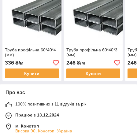
Труба профільна 60*40*4
Труба профільна 60*40*3
Труб
(мм)
(мм)
(мм)
336
246
246
₴/м
₴/м
Купити
Купити
Про нас
100% позитивних з 11 відгуків за рік
Працює з 13.12.2024
м. Конотоп
Висока 90, Конотоп, Україна