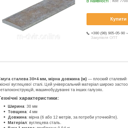
В наявності
Код:
7700
Купити
+380 (98) 905-05-90
Закупівля ОПТ
муга сталева 30×4 мм, мірна довжина (м)
— плоский сталевий п
кісної вуглецевої сталі. Цей універсальний матеріал широко застос
еталоконструкцій, машинобудуванні та інших галузях.
Технічні характеристики
:
Ширина
: 30 мм
Товщина
: 4 мм
Довжина
: мірна (6 або 12 метрів, за потреби уточнюйте).
Матеріал
: вуглецева сталь.