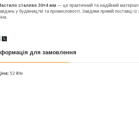
Мастило сталеве 30×4 мм
— це практичний та надійний матеріал,
авдань у будівництві та промисловості. Завдяки прямій поставці із 
іна.
нформація для замовлення
іна:
52 ₴/м