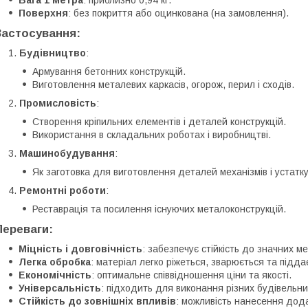
Вага 1 метра
: приблизно 0,94 кг.
Поверхня
: без покриття або оцинкована (на замовлення).
Застосування
:
Будівництво
:
Армування бетонних конструкцій.
Виготовлення металевих каркасів, огорож, перил і сходів.
Промисловість
:
Створення кріпильних елементів і деталей конструкцій.
Використання в складальних роботах і виробництві.
Машинобудування
:
Як заготовка для виготовлення деталей механізмів і устатк
Ремонтні роботи
:
Реставрація та посилення існуючих металоконструкцій.
Переваги
:
Міцність і довговічність
: забезпечує стійкість до значних м
Легка обробка
: матеріал легко ріжеться, зварюється та підд
Економічність
: оптимальне співвідношення ціни та якості.
Універсальність
: підходить для виконання різних будівельни
Стійкість до зовнішніх впливів
: можливість нанесення дода