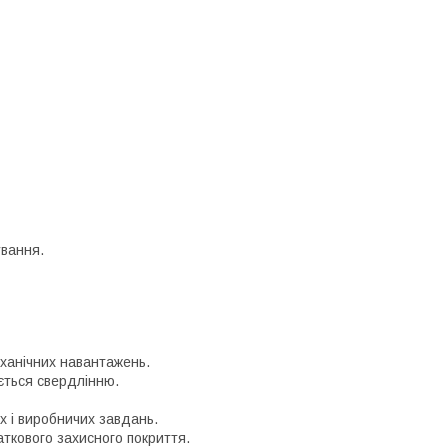
ування.
еханічних навантажень.
ається свердлінню.
х і виробничих завдань.
ткового захисного покриття.