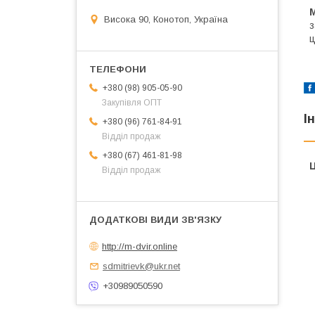
Висока 90, Конотоп, Україна
з
ц
+380 (98) 905-05-90
Закупівля ОПТ
І
+380 (96) 761-84-91
Відділ продаж
+380 (67) 461-81-98
Ц
Відділ продаж
http://m-dvir.online
sdmitrievk@ukr.net
+30989050590