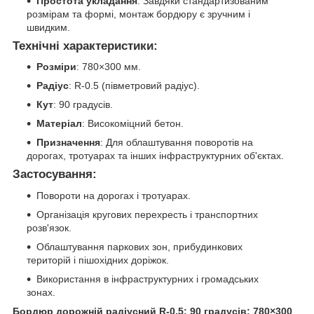
Простота укладання
: Завдяки стандартизованим
розмірам та формі, монтаж бордюру є зручним і
швидким.
Технічні характеристики
:
Розміри
: 780×300 мм.
Радіус
: R-0.5 (півметровий радіус).
Кут
: 90 градусів.
Матеріал
: Високоміцний бетон.
Призначення
: Для облаштування поворотів на
дорогах, тротуарах та інших інфраструктурних об'єктах.
Застосування
:
Повороти на дорогах і тротуарах.
Організація кругових перехресть і транспортних
розв'язок.
Облаштування паркових зон, прибудинкових
територій і пішохідних доріжок.
Використання в інфраструктурних і громадських
зонах.
Бордюр дорожній радіусний R-0.5; 90 градусів; 780×300