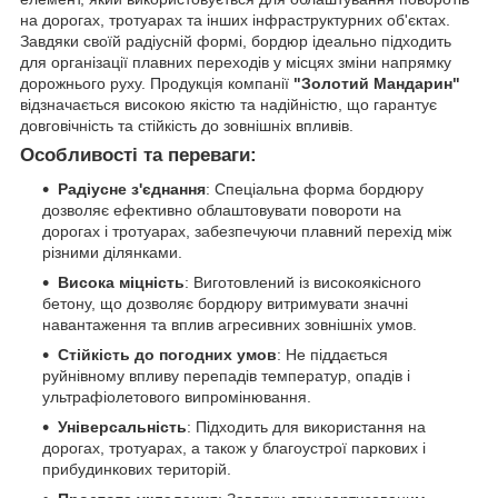
на дорогах, тротуарах та інших інфраструктурних об'єктах.
Завдяки своїй радіусній формі, бордюр ідеально підходить
для організації плавних переходів у місцях зміни напрямку
дорожнього руху. Продукція компанії
"Золотий Мандарин"
відзначається високою якістю та надійністю, що гарантує
довговічність та стійкість до зовнішніх впливів.
Особливості та переваги
:
Радіусне з'єднання
: Спеціальна форма бордюру
дозволяє ефективно облаштовувати повороти на
дорогах і тротуарах, забезпечуючи плавний перехід між
різними ділянками.
Висока міцність
: Виготовлений із високоякісного
бетону, що дозволяє бордюру витримувати значні
навантаження та вплив агресивних зовнішніх умов.
Стійкість до погодних умов
: Не піддається
руйнівному впливу перепадів температур, опадів і
ультрафіолетового випромінювання.
Універсальність
: Підходить для використання на
дорогах, тротуарах, а також у благоустрої паркових і
прибудинкових територій.