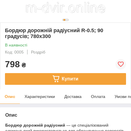
Бордюр дорожній радіусний R-0.5; 90
градусів; 780х300
В наявності
Код: 0005
Роздріб
798
₴
Купити
Опис
Характеристики
Доставка
Оплата
Умови п
Опис
Бордюр дорожній радіусний
— це спеціалізований
елемент, який використовується для облаштування поворотів