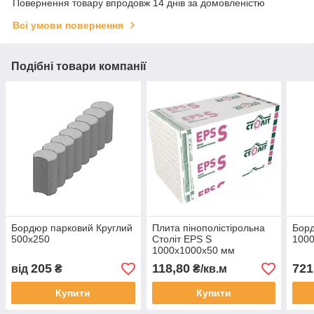
Повернення товару впродовж 14 днів за домовленістю
Всі умови повернення
Подібні товари компанії
Бордюр парковий Круглий
Плита пінополістірольна
Борд
500х250
Століт EPS S
1000
1000х1000х50 мм
205
118,80
721
від
₴
₴/кв.м
Купити
Купити