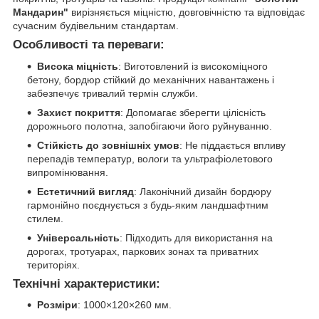
Мандарин"
вирізняється міцністю, довговічністю та відповідає
сучасним будівельним стандартам.
Особливості та переваги
:
Висока міцність
: Виготовлений із високоміцного
бетону, бордюр стійкий до механічних навантажень і
забезпечує тривалий термін служби.
Захист покриття
: Допомагає зберегти цілісність
дорожнього полотна, запобігаючи його руйнуванню.
Стійкість до зовнішніх умов
: Не піддається впливу
перепадів температур, вологи та ультрафіолетового
випромінювання.
Естетичний вигляд
: Лаконічний дизайн бордюру
гармонійно поєднується з будь-яким ландшафтним
стилем.
Універсальність
: Підходить для використання на
дорогах, тротуарах, паркових зонах та приватних
територіях.
Технічні характеристики
:
Розміри
: 1000×120×260 мм.