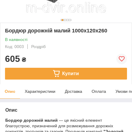
Бордюр дорожній малий 1000х120х260
В наявності
Код: 0003
Роздріб
605
₴
Купити
Опис
Характеристики
Доставка
Оплата
Умови п
Опис
Бордюр дорожній малий
— це якісний елемент
благоустрою, призначений для розмежування дорожніх
покриттів, тротуарів та газонів. Продукція компанії
"Золотий