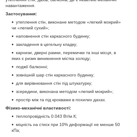
навантаження.
Застосування:
утеплення стін, виконане методом «легкий мокрий»
чи «легкий сухий»;
наповнення стін каркасного будинку;
закладення в цегельну кладку;
карнизи, дверні рамки, перемички та інші місця, в
яких є ризик виникнення містка холоду;
лоджії балконні;
зовнішній шар стін каркасного будинку;
для вирівнювання стін під штукатурку;
зсередини, виконана методом «легкий мокрий»;
простір між та під кроквами в похилих дахах.
Фізико-механічні властивості:
теплопровідність 0.043 Вт/м.К;
міцність на стиск при 10% деформації не менше 50
кПа;