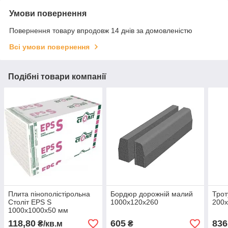
Умови повернення
Повернення товару впродовж 14 днів за домовленістю
Всі умови повернення
Подібні товари компанії
Плита пінополістірольна
Бордюр дорожній малий
Трот
Століт EPS S
1000х120х260
200х
1000х1000х50 мм
118,80
605
836
₴/кв.м
₴