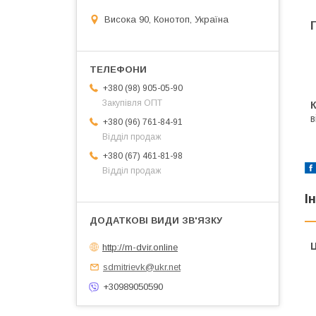
Висока 90, Конотоп, Україна
+380 (98) 905-05-90
Закупівля ОПТ
К
в
+380 (96) 761-84-91
Відділ продаж
+380 (67) 461-81-98
Відділ продаж
І
Ц
http://m-dvir.online
sdmitrievk@ukr.net
+30989050590