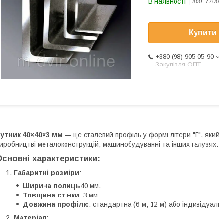
В наявності
Код:
7700
Купити
+380 (98) 905-05-90
Закупівля ОПТ
утник 40×40×3 мм
— це сталевий профіль у формі літери "Г", який
иробництві металоконструкцій, машинобудуванні та інших галузях.
Основні характеристики:
Габаритні розміри
:
Ширина полиць
40 мм.
Товщина стінки
: 3 мм
Довжина профілю
: стандартна (6 м, 12 м) або індивідуа
Матеріал
: