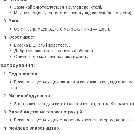
Зазвичай виготовляється з вуглецевої сталі.
Можливе оцинкування для захисту від корозії (за потреби).
Вага
:
Орієнтовна маса одного метра кутника — 1,88 кг.
Особливості
:
Висока міцність і жорсткість.
Добра зварюваність і легкість в обробці.
Стійкість до механічних навантажень.
Застосування:
Будівництво
:
Використовується для зведення каркасів, опор, підсилення к
стін.
Машинобудування
:
Застосовується для виготовлення вузлів, деталей і рам у т
Виробництво металоконструкцій
:
Використовується для створення каркасів, огорож, воріт та 
Меблеве виробництво
: