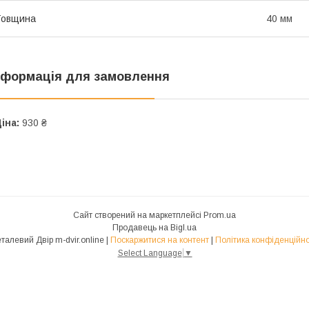
Товщина
40 мм
нформація для замовлення
іна:
930 ₴
Сайт створений на маркетплейсі
Prom.ua
Продавець на Bigl.ua
Металевий Двір m-dvir.online |
Поскаржитися на контент
|
Політика конфіденційно
Select Language
▼