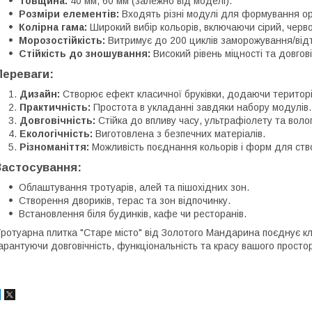
Товщина:
40 мм, 60 мм (залежно від моделі).
Розміри елементів:
Входять різні модулі для формування ор
Колірна гама:
Широкий вибір кольорів, включаючи сірий, черво
Морозостійкість:
Витримує до 200 циклів заморожування/від
Стійкість до зношування:
Високий рівень міцності та довгові
Переваги:
Дизайн:
Створює ефект класичної бруківки, додаючи території
Практичність:
Простота в укладанні завдяки набору модулів.
Довговічність:
Стійка до впливу часу, ультрафіолету та воло
Екологічність:
Виготовлена з безпечних матеріалів.
Різноманіття:
Можливість поєднання кольорів і форм для ств
Застосування:
Облаштування тротуарів, алей та пішохідних зон.
Створення двориків, терас та зон відпочинку.
Встановлення біля будинків, кафе чи ресторанів.
ротуарна плитка "Старе місто" від Золотого Мандарина поєднує кл
арантуючи довговічність, функціональність та красу вашого просто