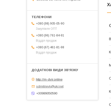
Х
+380 (98) 905-05-90
Закупівля ОПТ
+380 (96) 761-84-91
В
Відділ продаж
+380 (67) 461-81-98
К
Відділ продаж
М
С
http://m-dvir.online
sdmitrievk@ukr.net
К
+30989050590