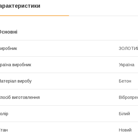
арактеристики
Основні
иробник
ЗОЛОТИ
раїна виробник
Україна
атеріал виробу
Бетон
посіб виготовлення
Вібропре
олір
Білий
Стан
Новий