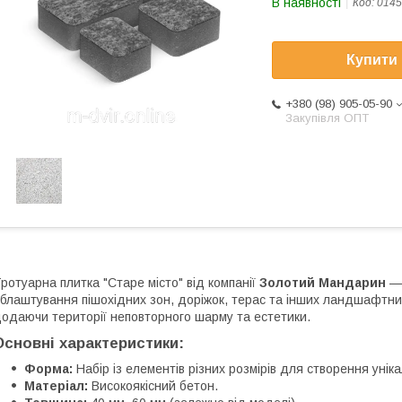
В наявності
Код:
0145
Купити
+380 (98) 905-05-90
Закупівля ОПТ
ротуарна плитка "Старе місто" від компанії
Золотий Мандарин
— 
блаштування пішохідних зон, доріжок, терас та інших ландшафтних 
одаючи території неповторного шарму та естетики.
Основні характеристики:
Форма:
Набір із елементів різних розмірів для створення уніка
Матеріал:
Високоякісний бетон.