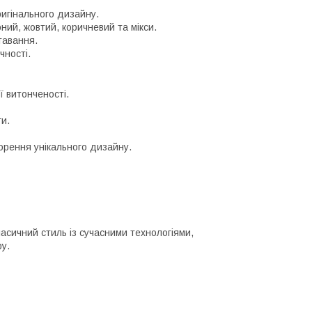
игінального дизайну.
ний, жовтий, коричневий та мікси.
тавання.
чності.
 витонченості.
ги.
орення унікального дизайну.
асичний стиль із сучасними технологіями,
ру.