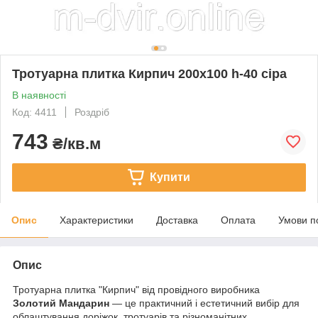
Тротуарна плитка Кирпич 200х100 h-40 сіра
В наявності
Код: 4411
Роздріб
743
₴/кв.м
Купити
Опис
Характеристики
Доставка
Оплата
Умови п
Опис
Тротуарна плитка "Кирпич" від провідного виробника
Золотий Мандарин
— це практичний і естетичний вибір для
облаштування доріжок, тротуарів та різноманітних