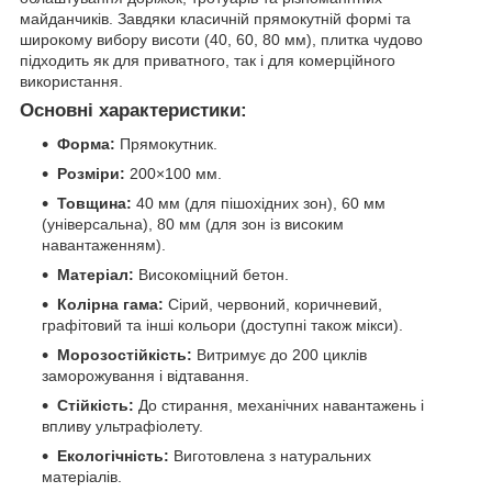
майданчиків. Завдяки класичній прямокутній формі та
широкому вибору висоти (40, 60, 80 мм), плитка чудово
підходить як для приватного, так і для комерційного
використання.
Основні характеристики:
Форма:
Прямокутник.
Розміри:
200×100 мм.
Товщина:
40 мм (для пішохідних зон), 60 мм
(універсальна), 80 мм (для зон із високим
навантаженням).
Матеріал:
Високоміцний бетон.
Колірна гама:
Сірий, червоний, коричневий,
графітовий та інші кольори (доступні також мікси).
Морозостійкість:
Витримує до 200 циклів
заморожування і відтавання.
Стійкість:
До стирання, механічних навантажень і
впливу ультрафіолету.
Екологічність:
Виготовлена з натуральних
матеріалів.