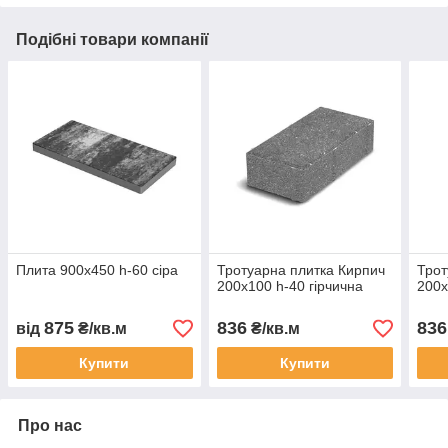
Подібні товари компанії
Плита 900х450 h-60 сіра
Тротуарна плитка Кирпич
Трот
200х100 h-40 гірчична
200х
875
836
836
від
₴/кв.м
₴/кв.м
Купити
Купити
Про нас