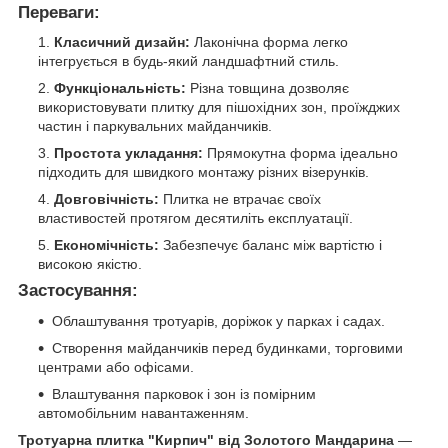
Переваги:
Класичний дизайн:
Лаконічна форма легко
інтегрується в будь-який ландшафтний стиль.
Функціональність:
Різна товщина дозволяє
використовувати плитку для пішохідних зон, проїжджих
частин і паркувальних майданчиків.
Простота укладання:
Прямокутна форма ідеально
підходить для швидкого монтажу різних візерунків.
Довговічність:
Плитка не втрачає своїх
властивостей протягом десятиліть експлуатації.
Економічність:
Забезпечує баланс між вартістю і
високою якістю.
Застосування:
Облаштування тротуарів, доріжок у парках і садах.
Створення майданчиків перед будинками, торговими
центрами або офісами.
Влаштування парковок і зон із помірним
автомобільним навантаженням.
Тротуарна плитка "Кирпич" від Золотого Мандарина
—